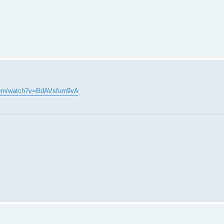
.com/watch?v=BdAVsfum9vA