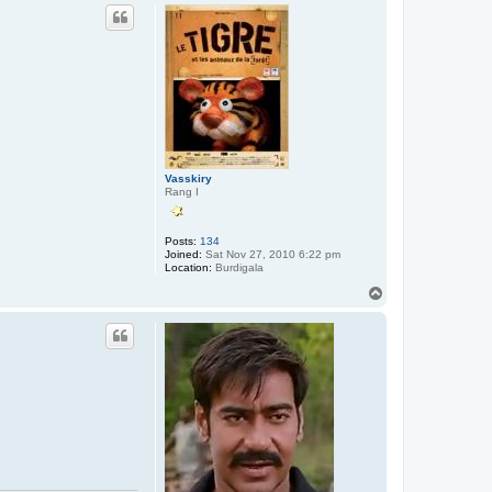
p
Vasskiry
Rang I
Posts:
134
Joined:
Sat Nov 27, 2010 6:22 pm
Location:
Burdigala
T
o
p