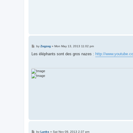
P
by
Zogzog
»
Mon May 13, 2013 11:02 pm
o
s
Les éléphants sont des gros nazes :
http://www.youtube
t
P
by
Lanks
»
Sat Nov 09, 2013 2:37 pm