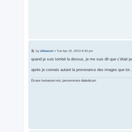
P
by
olliwaron
»
Tue Apr 16, 2013 9:34 pm
o
s
quand je suis tombé la dessus, je me suis dit que c’était p
t
après je connais autant la provenance des images que toi..
Errare humanum est, perseverare diabolicum