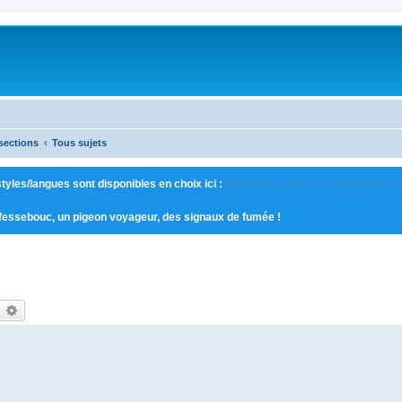
sections
Tous sujets
tyles/langues sont disponibles en choix ici :
http://www.royaute.com/forum/ucp
 fessebouc, un pigeon voyageur, des signaux de fumée !
earch
Advanced search