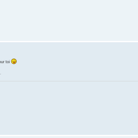
our toi
.