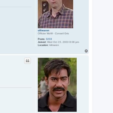
olliwaron
Officier WoW - Conseil Gris
Posts:
3233
Joined:
Wed Oct 15, 2003 8:08 pm
Location:
kilmaren
T
o
p