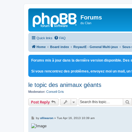
Forums
du Clan
Quick links
FAQ
Home
Board index
RoyautE - General Multi-jeux
Sous-
Forums mis à jour dans la dernière version disponible. Des s
Si vous rencontrez des problèmes, envoyez moi un mail, un
le topic des animaux géants
Moderator:
Conseil Gris
S
Post Reply
P
by
olliwaron
»
Tue Apr 16, 2013 10:39 am
o
s
t