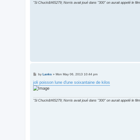
"Si Chuck&#65279; Norris avait joué dans "300" on aurait appelé le film
P
by
Lanks
»
Mon May 06, 2013 10:44 pm
o
s
joli poisson lune d'une soixantaine de kilos
t
"Si Chuck&#65279; Norris avait joué dans "300" on aurait appelé le film