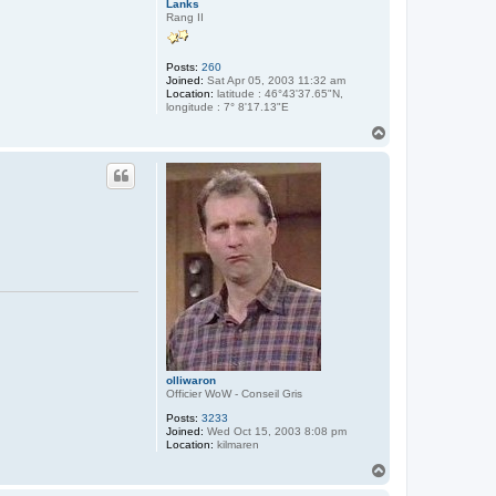
Lanks
Rang II
Posts:
260
Joined:
Sat Apr 05, 2003 11:32 am
Location:
latitude : 46°43'37.65"N,
longitude : 7° 8'17.13"E
T
o
p
olliwaron
Officier WoW - Conseil Gris
Posts:
3233
Joined:
Wed Oct 15, 2003 8:08 pm
Location:
kilmaren
T
o