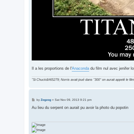
Il a les proportions de l'
Anaconda
du film nul avec jenifer l
"Si Chuck&#65279; Norris avait joué dans "300" on aurait appelé le film
P
by
Zogzog
»
Sat Nov 09, 2013 9:21 pm
o
s
Au lieu du serpent on aurait pu avoir la photo du popotin
t