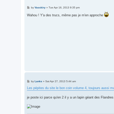
P
by
Vasskiry
»
Tue Apr 16, 2013 9:35 pm
o
s
Wahou ! Y'a des trucs, même pas je m'en approche
t
P
by
Lanks
»
Sat Apr 27, 2013 5:44 am
o
s
Les pépites du site le bon coin volume 4, toujours aussi m
t
je poste ici parce qu'en 2 il y a un lapin géant des Flandres