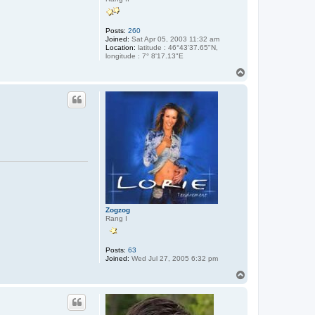
Posts:
260
Joined:
Sat Apr 05, 2003 11:32 am
Location:
latitude : 46°43'37.65"N,
longitude : 7° 8'17.13"E
T
o
p
Zogzog
Rang I
Posts:
63
Joined:
Wed Jul 27, 2005 6:32 pm
T
o
p