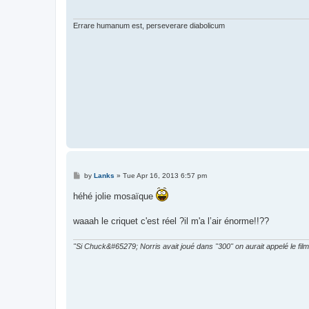
Errare humanum est, perseverare diabolicum
P
by
Lanks
»
Tue Apr 16, 2013 6:57 pm
o
s
héhé jolie mosaïque
t
waaah le criquet c'est réel ?il m'a l’air énorme!!??
"Si Chuck&#65279; Norris avait joué dans "300" on aurait appelé le film