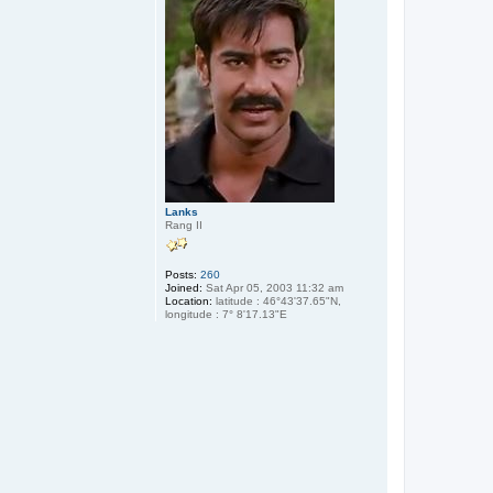
Lanks
Rang II
Posts:
260
Joined:
Sat Apr 05, 2003 11:32 am
Location:
latitude : 46°43'37.65"N,
longitude : 7° 8'17.13"E