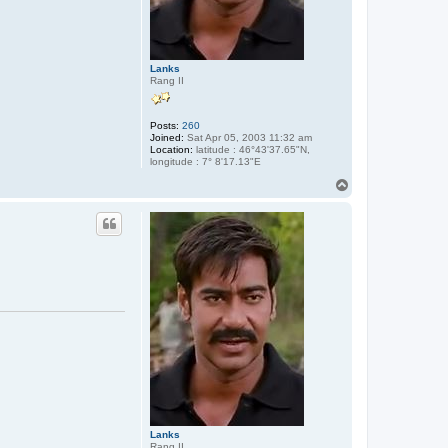
Lanks
Rang II
Posts:
260
Joined:
Sat Apr 05, 2003 11:32 am
Location:
latitude : 46°43'37.65"N,
longitude : 7° 8'17.13"E
T
o
p
Lanks
Rang II