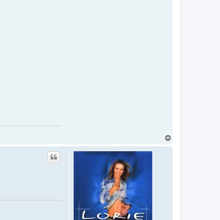
T
o
p