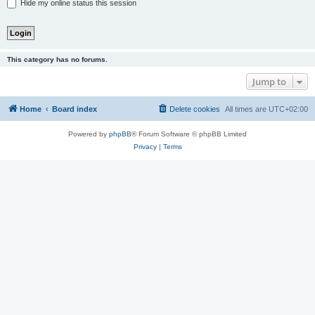
Hide my online status this session
This category has no forums.
Jump to
Home
Board index
Delete cookies
All times are
UTC+02:00
Powered by
phpBB
® Forum Software © phpBB Limited
Privacy
|
Terms