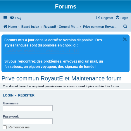
Forums
FAQ
Register
Login
S
Home
Board index
RoyautE - General Multi-jeux
Prive commun RoyautE et Maintenance forum
e
Forums mis à jour dans la dernière version disponible. Des
a
styles/langues sont disponibles en choix ici :
r
http://www.royaute.com/forum/ucp.php?i=180
c
Si vous rencontrez des problèmes, envoyez moi un mail, un
h
fessebouc, un pigeon voyageur, des signaux de fumée !
Prive commun RoyautE et Maintenance forum
You do not have the required permissions to view or read topics within this forum.
LOGIN
•
REGISTER
Username:
Password:
Remember me