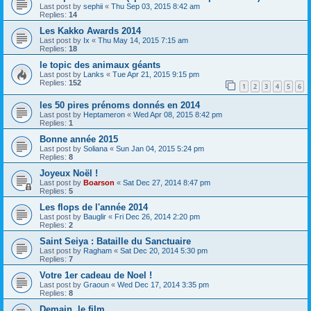
Last post by
sephii
«
Thu Sep 03, 2015 8:42 am
Replies:
14
Les Kakko Awards 2014
Last post by
Ix
«
Thu May 14, 2015 7:15 am
Replies:
18
le topic des animaux géants
Last post by
Lanks
«
Tue Apr 21, 2015 9:15 pm
Replies:
152
1
2
3
4
5
6
les 50 pires prénoms donnés en 2014
Last post by
Heptameron
«
Wed Apr 08, 2015 8:42 pm
Replies:
1
Bonne année 2015
Last post by
Soliana
«
Sun Jan 04, 2015 5:24 pm
Replies:
8
Joyeux Noël !
Last post by
Boarson
«
Sat Dec 27, 2014 8:47 pm
Replies:
5
Les flops de l'année 2014
Last post by
Bauglir
«
Fri Dec 26, 2014 2:20 pm
Replies:
2
Saint Seiya : Bataille du Sanctuaire
Last post by
Ragham
«
Sat Dec 20, 2014 5:30 pm
Replies:
7
Votre 1er cadeau de Noel !
Last post by
Graoun
«
Wed Dec 17, 2014 3:35 pm
Replies:
8
Demain, le film