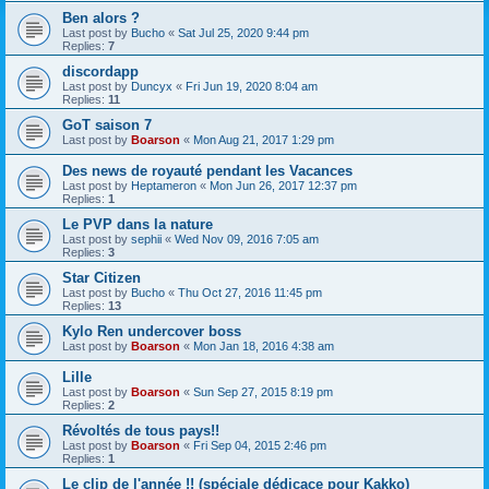
Ben alors ?
Last post by
Bucho
«
Sat Jul 25, 2020 9:44 pm
Replies:
7
discordapp
Last post by
Duncyx
«
Fri Jun 19, 2020 8:04 am
Replies:
11
GoT saison 7
Last post by
Boarson
«
Mon Aug 21, 2017 1:29 pm
Des news de royauté pendant les Vacances
Last post by
Heptameron
«
Mon Jun 26, 2017 12:37 pm
Replies:
1
Le PVP dans la nature
Last post by
sephii
«
Wed Nov 09, 2016 7:05 am
Replies:
3
Star Citizen
Last post by
Bucho
«
Thu Oct 27, 2016 11:45 pm
Replies:
13
Kylo Ren undercover boss
Last post by
Boarson
«
Mon Jan 18, 2016 4:38 am
Lille
Last post by
Boarson
«
Sun Sep 27, 2015 8:19 pm
Replies:
2
Révoltés de tous pays!!
Last post by
Boarson
«
Fri Sep 04, 2015 2:46 pm
Replies:
1
Le clip de l'année !! (spéciale dédicace pour Kakko)