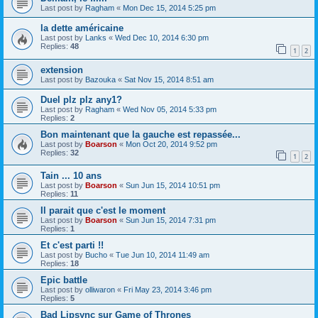
Last post by
Ragham
«
Mon Dec 15, 2014 5:25 pm
la dette américaine
Last post by
Lanks
«
Wed Dec 10, 2014 6:30 pm
Replies:
48
1
2
extension
Last post by
Bazouka
«
Sat Nov 15, 2014 8:51 am
Duel plz plz any1?
Last post by
Ragham
«
Wed Nov 05, 2014 5:33 pm
Replies:
2
Bon maintenant que la gauche est repassée...
Last post by
Boarson
«
Mon Oct 20, 2014 9:52 pm
Replies:
32
1
2
Tain ... 10 ans
Last post by
Boarson
«
Sun Jun 15, 2014 10:51 pm
Replies:
11
Il parait que c'est le moment
Last post by
Boarson
«
Sun Jun 15, 2014 7:31 pm
Replies:
1
Et c'est parti !!
Last post by
Bucho
«
Tue Jun 10, 2014 11:49 am
Replies:
18
Epic battle
Last post by
olliwaron
«
Fri May 23, 2014 3:46 pm
Replies:
5
Bad Lipsync sur Game of Thrones