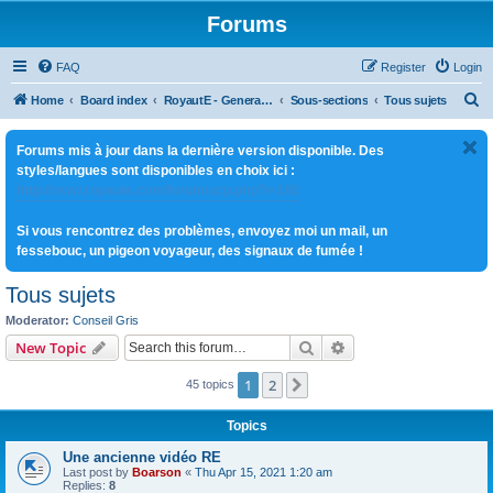
Forums
FAQ
Register
Login
S
Home
Board index
RoyautE - General Multi-jeux
Sous-sections
Tous sujets
e
Forums mis à jour dans la dernière version disponible. Des
a
styles/langues sont disponibles en choix ici :
r
http://www.royaute.com/forum/ucp.php?i=180
c
Si vous rencontrez des problèmes, envoyez moi un mail, un
h
fessebouc, un pigeon voyageur, des signaux de fumée !
Tous sujets
Moderator:
Conseil Gris
Search
Advanced search
New Topic
1
2
Next
45 topics
Topics
Une ancienne vidéo RE
Last post by
Boarson
«
Thu Apr 15, 2021 1:20 am
Replies:
8