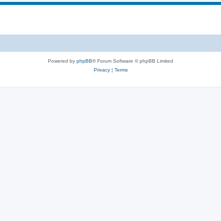
c
p
s
i
c
s
Powered by
phpBB
® Forum Software © phpBB Limited
Privacy
|
Terms