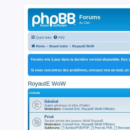
Forums
du Clan
Quick links
FAQ
Home
Board index
RoyautE WoW
Forums mis à jour dans la dernière version disponible. Des s
Si vous rencontrez des problèmes, envoyez moi un mail, un
RoyautE WoW
FORUM
Général
Sujets généraux et infos (Public)
Moderators:
Conseil Gris
,
RoyautE WoW Officiers
Privé
Section privée des joueurs WoW RoyautE.
Moderators:
Conseil Gris
,
RoyautE WoW Officiers
Subforums:
Sorties/PVE/PVP
,
Post-its PVE
,
Recrute