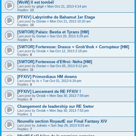
[WoW] Il est tombé!
Last post by
gégé
«
Mon Oct 21, 2013 4:14 pm
Replies:
13
[FFXIV] Labyrinthe de Bahamut 1er Etage
Last post by
Dorian
«
Mon Oct 21, 2013 10:20 am
Replies:
10
[SWTOR] Palais: Bestia et Tyrans [HM]
Last post by
Dorian
«
Sun Oct 20, 2013 3:29 pm
Replies:
8
[SWTOR] Forteresse: Draxus + Grob'thok + Corrupteur [HM]
Last post by
Oroük
«
Sat Oct 12, 2013 2:18 pm
Replies:
8
[SWTOR] Forteresse d'Effroi: Nefra [HM]
Last post by
Dorian
«
Sat Oct 05, 2013 9:12 pm
Replies:
11
[FFXIV] Primordiaux HM downs
Last post by
Ix
«
Tue Oct 01, 2013 6:19 pm
Replies:
6
[FFXIV] Lancement de RE FFXIV !
Last post by
Oroük
«
Mon Sep 30, 2013 7:59 pm
Replies:
8
Changement de leadership sur RE Swtor
Last post by
Oroük
«
Mon Sep 30, 2013 7:53 pm
Replies:
1
Nouvelle section RoyautE sur Final Fantasy XIV
Last post by
Julnaïs
«
Sun Sep 29, 2013 9:03 am
Replies:
7