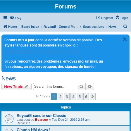
Forums
FAQ
Register
Login
S
Home
Board index
RoyautE - General Multi-jeux
Sous-sections
News
e
Forums mis à jour dans la dernière version disponible. Des
a
styles/langues sont disponibles en choix ici :
r
http://www.royaute.com/forum/ucp.php?i=180
c
Si vous rencontrez des problèmes, envoyez moi un mail, un
h
fessebouc, un pigeon voyageur, des signaux de fumée !
News
Search
Advanced search
New Topic
1
2
3
4
5
6
Next
167 topics
Topics
RoyautE casute sur Classic
Last post by
Boarson
«
Tue Dec 24, 2019 2:16 am
Replies:
1
G'hunn HM down !