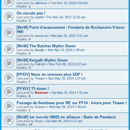
Last post by
olliwaron
«
Tue Nov 13, 2018 2:53 pm
Replies:
1
On recrute pas !
Last post by
sephii
«
Thu Nov 30, 2017 11:25 am
Replies:
3
[WoW] Point d'avancement : Fonderie de Rochenoire 9 boss
HM!
Last post by
morticcia
«
Mon Apr 20, 2015 3:01 am
Replies:
4
[WoW] The Butcher Mythic Down
Last post by
Bauglir
«
Mon Apr 13, 2015 1:49 pm
Replies:
6
[WoW] Kargath Mythic Down
Last post by
Fallroth
«
Mon Feb 09, 2015 6:37 pm
Replies:
4
[FFXIV] Nous ne sommes plus SDF !
Last post by
Thaam
«
Sun May 25, 2014 1:57 pm
Replies:
7
[FFXIV] T5 down !
Last post by
Boarson
«
Sat May 03, 2014 7:51 pm
Replies:
6
Passage de flambeau pour RE sur FF14 : houra pour Thaam !
Last post by
Graoun
«
Wed Apr 09, 2014 7:48 pm
Replies:
1
[WoW] 1er succès HM25 en alliance : Butin de Pandarie
Last post by
Pyxio
«
Sat Mar 08, 2014 5:37 pm
Replies:
14