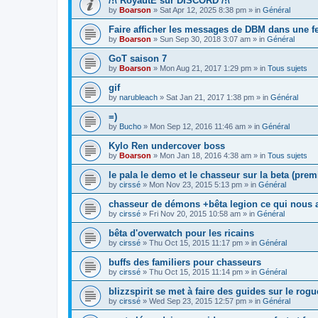
/!\ RoyautE sur DISCORD /!\
by
Boarson
»
Sat Apr 12, 2025 8:38 pm
» in
Général
Faire afficher les messages de DBM dans une fe
by
Boarson
»
Sun Sep 30, 2018 3:07 am
» in
Général
GoT saison 7
by
Boarson
»
Mon Aug 21, 2017 1:29 pm
» in
Tous sujets
gif
by
narubleach
»
Sat Jan 21, 2017 1:38 pm
» in
Général
=)
by
Bucho
»
Mon Sep 12, 2016 11:46 am
» in
Général
Kylo Ren undercover boss
by
Boarson
»
Mon Jan 18, 2016 4:38 am
» in
Tous sujets
le pala le demo et le chasseur sur la beta (prem
by
cirssé
»
Mon Nov 23, 2015 5:13 pm
» in
Général
chasseur de démons +bêta legion ce qui nous 
by
cirssé
»
Fri Nov 20, 2015 10:58 am
» in
Général
bêta d'overwatch pour les ricains
by
cirssé
»
Thu Oct 15, 2015 11:17 pm
» in
Général
buffs des familiers pour chasseurs
by
cirssé
»
Thu Oct 15, 2015 11:14 pm
» in
Général
blizzspirit se met à faire des guides sur le rogu
by
cirssé
»
Wed Sep 23, 2015 12:57 pm
» in
Général