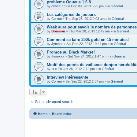
probleme Oqueue 1.6.8
by
cirssé
»
Sun Dec 08, 2013 5:25 pm
» in
Général
Les catégories de joueurs
by
Corren
»
Thu Sep 26, 2013 9:03 am
» in
Général
Weak aura pour savoir le nombre de personnes 
by
Boarson
»
Thu Mar 28, 2013 12:42 am
» in
Général
Comment se faire 350k gold en 15 minutes!
by
Jynthor
»
Sat Dec 22, 2012 10:44 pm
» in
Général
Promos au Black Market !
by
thomxxx
»
Sat Nov 24, 2012 1:47 pm
» in
Général
Modif des points de vaillance donjon héro/défi/s
by
Ix
»
Fri Oct 26, 2012 7:12 pm
» in
Général
Interview intéressante
by
Corren
»
Sat Sep 22, 2012 1:37 pm
» in
Général
Go to advanced search
Home
Board index