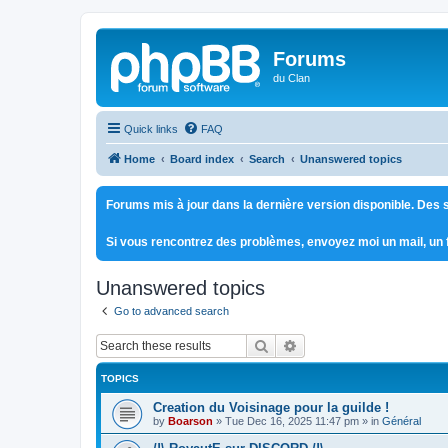
Forums
du Clan
Quick links
FAQ
Home
Board index
Search
Unanswered topics
Forums mis à jour dans la dernière version disponible. Des s
Si vous rencontrez des problèmes, envoyez moi un mail, un
Unanswered topics
Go to advanced search
Search
Advanced search
TOPICS
Creation du Voisinage pour la guilde !
by
Boarson
»
Tue Dec 16, 2025 11:47 pm
» in
Général