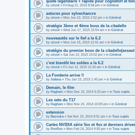
quete légendaire + rapide pour cognefort et fon
by
cirssé
»
Fri Aug 21, 2015 8:58 pm
» in
Général
astuces pour sylvechancre
by
cirssé
»
Mon Jun 22, 2015 2:52 pm
» in
Général
stratégie 3ème et 4ème boss de la citadelle
by
cirssé
»
Wed Jun 17, 2015 10:54 am
» in
Général
nouveautés sur le fief a la 6.2
by
cirssé
»
Mon Jun 15, 2015 12:41 am
» in
Général
stratégie du premier boss de la citadelle(assau
by
cirssé
»
Sat Jun 13, 2015 10:02 pm
» in
Général
c'est bientôt les soldes a la 6.2
by
cirssé
»
Fri Jun 12, 2015 11:20 am
» in
Général
La Fonderie arrive !!
by
Soliana
»
Thu Jan 15, 2015 1:45 pm
» in
Général
Demain, le film
by
Ragham
»
Mon Dec 15, 2014 5:25 pm
» in
Tous sujets
Les sets du T17
by
Ragham
»
Mon Nov 24, 2014 10:05 pm
» in
Général
extension
by
Bazouka
»
Sat Nov 15, 2014 8:51 am
» in
Tous sujets
Cartes NVIDIA série 5xx et 4xx et derniers drive
by
RonRon
»
Mon Feb 24, 2014 9:05 pm
» in
Tous sujets