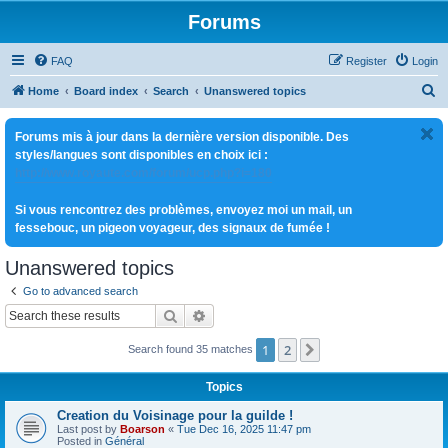
Forums
FAQ
Register
Login
S
Home
Board index
Search
Unanswered topics
e
Forums mis à jour dans la dernière version disponible. Des
a
styles/langues sont disponibles en choix ici :
r
http://www.royaute.com/forum/ucp.php?i=180
c
Si vous rencontrez des problèmes, envoyez moi un mail, un
h
fessebouc, un pigeon voyageur, des signaux de fumée !
Unanswered topics
Go to advanced search
Search
Advanced search
1
2
Next
Search found 35 matches
Topics
Creation du Voisinage pour la guilde !
Last post by
Boarson
«
Tue Dec 16, 2025 11:47 pm
Posted in
Général