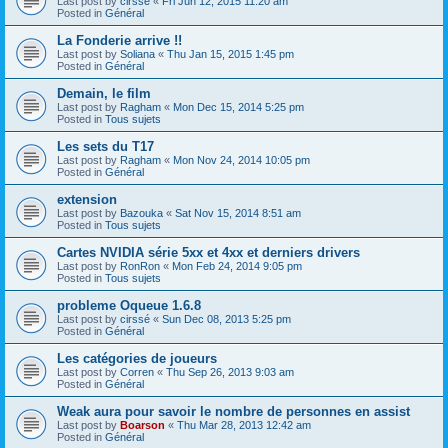
Last post by
cirssé
«
Fri Jun 12, 2015 11:20 am
Posted in
Général
La Fonderie arrive !!
Last post by
Soliana
«
Thu Jan 15, 2015 1:45 pm
Posted in
Général
Demain, le film
Last post by
Ragham
«
Mon Dec 15, 2014 5:25 pm
Posted in
Tous sujets
Les sets du T17
Last post by
Ragham
«
Mon Nov 24, 2014 10:05 pm
Posted in
Général
extension
Last post by
Bazouka
«
Sat Nov 15, 2014 8:51 am
Posted in
Tous sujets
Cartes NVIDIA série 5xx et 4xx et derniers drivers
Last post by
RonRon
«
Mon Feb 24, 2014 9:05 pm
Posted in
Tous sujets
probleme Oqueue 1.6.8
Last post by
cirssé
«
Sun Dec 08, 2013 5:25 pm
Posted in
Général
Les catégories de joueurs
Last post by
Corren
«
Thu Sep 26, 2013 9:03 am
Posted in
Général
Weak aura pour savoir le nombre de personnes en assist
Last post by
Boarson
«
Thu Mar 28, 2013 12:42 am
Posted in
Général