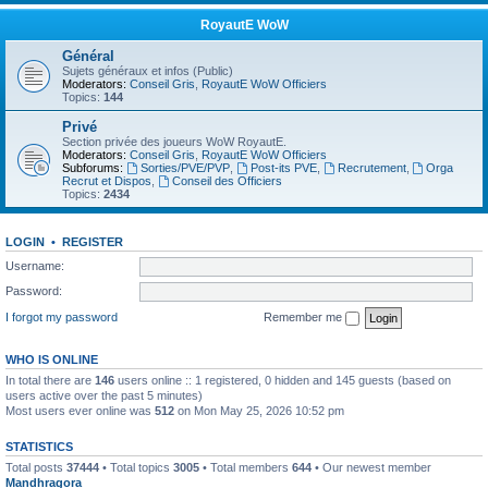
RoyautE WoW
Général
Sujets généraux et infos (Public)
Moderators:
Conseil Gris
,
RoyautE WoW Officiers
Topics:
144
Privé
Section privée des joueurs WoW RoyautE.
Moderators:
Conseil Gris
,
RoyautE WoW Officiers
Subforums:
Sorties/PVE/PVP
,
Post-its PVE
,
Recrutement
,
Orga
Recrut et Dispos
,
Conseil des Officiers
Topics:
2434
LOGIN
•
REGISTER
Username:
Password:
I forgot my password
Remember me
WHO IS ONLINE
In total there are
146
users online :: 1 registered, 0 hidden and 145 guests (based on
users active over the past 5 minutes)
Most users ever online was
512
on Mon May 25, 2026 10:52 pm
STATISTICS
Total posts
37444
• Total topics
3005
• Total members
644
• Our newest member
Mandhragora