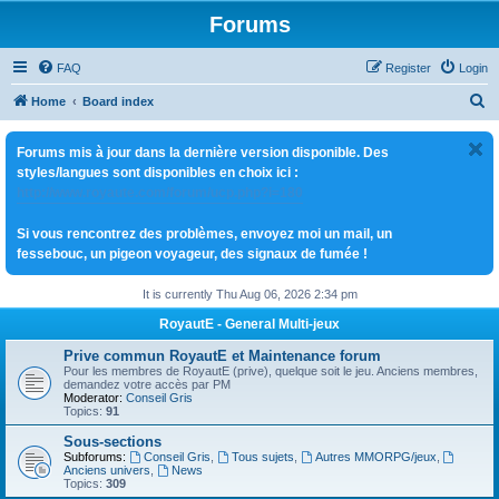
Forums
FAQ
Register
Login
S
Home
Board index
e
Forums mis à jour dans la dernière version disponible. Des
a
styles/langues sont disponibles en choix ici :
r
http://www.royaute.com/forum/ucp.php?i=180
c
Si vous rencontrez des problèmes, envoyez moi un mail, un
h
fessebouc, un pigeon voyageur, des signaux de fumée !
It is currently Thu Aug 06, 2026 2:34 pm
RoyautE - General Multi-jeux
Prive commun RoyautE et Maintenance forum
Pour les membres de RoyautE (prive), quelque soit le jeu. Anciens membres,
demandez votre accès par PM
Moderator:
Conseil Gris
Topics:
91
Sous-sections
Subforums:
Conseil Gris
,
Tous sujets
,
Autres MMORPG/jeux
,
Anciens univers
,
News
Topics:
309